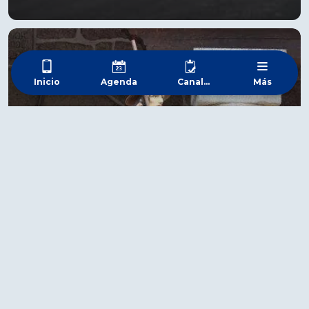
Inicio
Agenda
Canal
Más
Whatsapp
Fiestas, Ferias y
Tradiciones